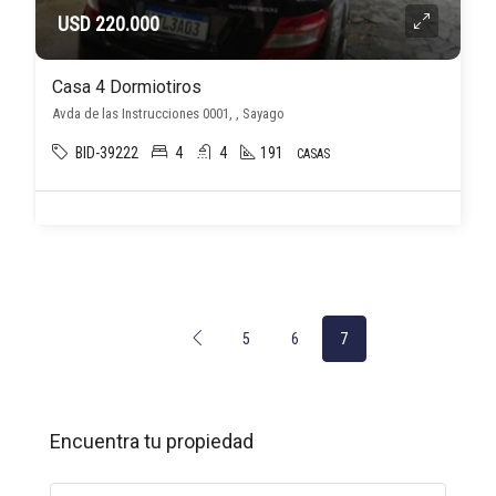
USD 220.000
Casa 4 Dormiotiros
Avda de las Instrucciones 0001, , Sayago
BID-39222
4
4
191
CASAS
5
6
7
Encuentra tu propiedad