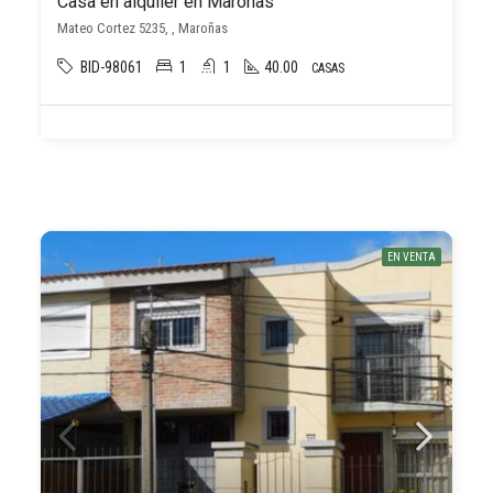
Casa en alquiler en Maroñas
Mateo Cortez 5235, , Maroñas
BID-98061
1
1
40.00
CASAS
EN VENTA