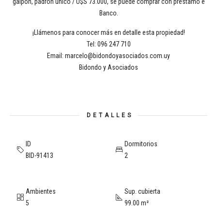
galpón, padrón único / U$S 73.000, se puede comprar con préstamo e
Banco.
¡Llámenos para conocer más en detalle esta propiedad!
Tel: 096 247 710
Email: marcelo@bidondoyasociados.com.uy
Bidondo y Asociados
DETALLES
ID
Dormitorios
BID-91413
2
Ambientes
Sup. cubierta
5
99.00 m²