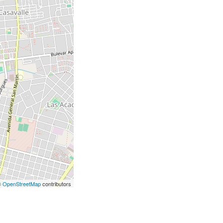
©
OpenStreetMap
contributors