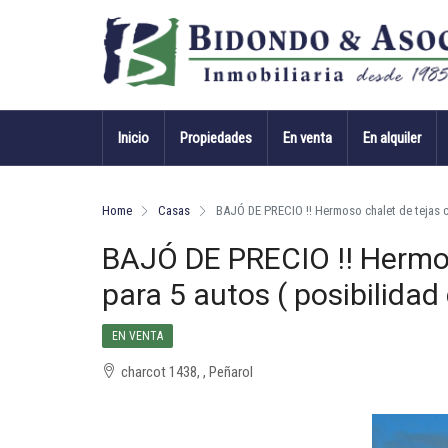
Inicio
Propiedades
En venta
En alquiler
Home
Casas
BAJÓ DE PRECIO !! Hermoso chalet de tejas co
BAJÓ DE PRECIO !! Hermos
para 5 autos ( posibilidad 
EN VENTA
charcot 1438, , Peñarol