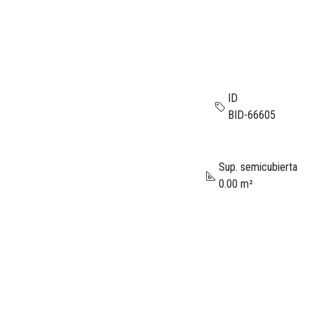
ID
BID-66605
Sup. semicubierta
0.00 m²