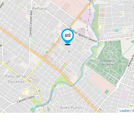
Leaflet
| 