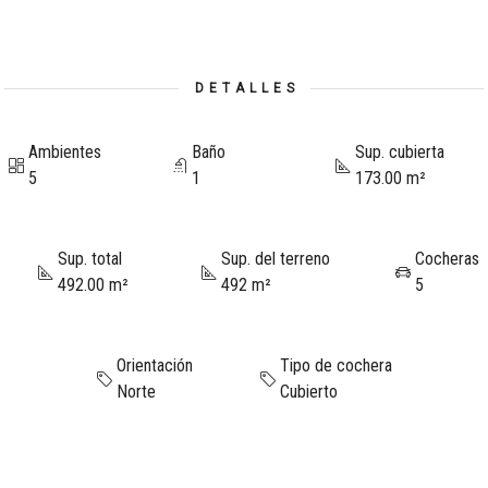
DETALLES
Ambientes
Baño
Sup. cubierta
5
1
173.00 m²
Sup. total
Sup. del terreno
Cocheras
492.00 m²
492 m²
5
Orientación
Tipo de cochera
Norte
Cubierto