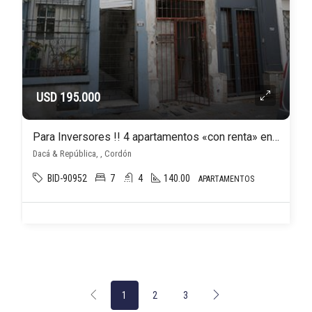
USD 195.000
Para Inversores !! 4 apartamentos «con renta» en barrio Cordón ( renta anual U$S 22.650 )
Dacá & República, , Cordón
BID-90952
7
4
140.00
APARTAMENTOS
1
2
3