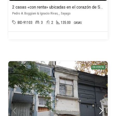
2 casas «con renta» ubicadas en el corazón de Sayago ( padrón único solar de 348 m2 ) a 200 mts de Cno Ariel
Pedro A. Boggiani & Ignacio Rivas, , Sayago
BID-91103
3
2
135.00
CASAS
EN VENTA