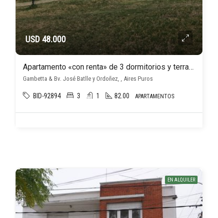
USD 48.000
Apartamento «con renta» de 3 dormitorios y terraza, próximo a Br Batlle y Ordoñez e Instrucciones
Gambetta & Bv. José Batlle y Ordoñez, , Aires Puros
BID-92894
3
1
82.00
APARTAMENTOS
EN ALQUILER