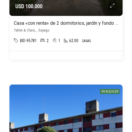
USD 100.000
Casa «con renta» de 2 dormitorios, jardín y fondo ubicada en el corazón de Sayago
Tahim & Clara, , Sayago
BID-95781
2
1
62.00
CASAS
EN ALQUILER